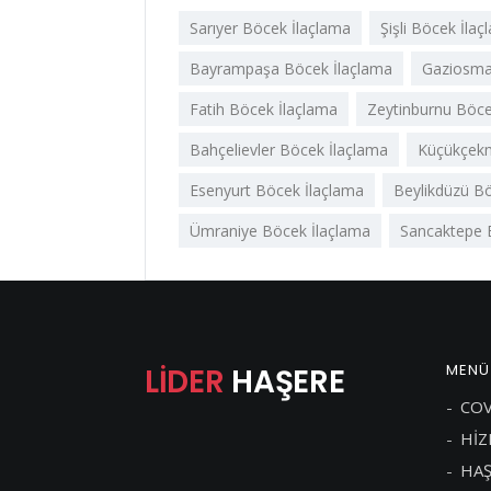
Sarıyer Böcek İlaçlama
Şişli Böcek İla
Bayrampaşa Böcek İlaçlama
Gaziosma
Fatih Böcek İlaçlama
Zeytinburnu Böce
Bahçelievler Böcek İlaçlama
Küçükçekm
Esenyurt Böcek İlaçlama
Beylikdüzü B
Ümraniye Böcek İlaçlama
Sancaktepe 
MENÜ
LİDER
HAŞERE
COV
HİZ
HAŞ