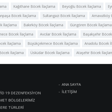
çlama
Kağıthane Böcek İlaçlama
Beyoğlu Böcek İlaçlama
Ey
npaşa Böcek İlaçlama
Sultangazi Böcek İlaçlama
Arnavutköy 
k İlaçlama
Bakırköy Böcek İlaçlama
Güngören Böcek İlaçlama
ece Böcek İlaçlama
Avcılar Böcek İlaçlama
Başakşehir Böcek
öcek İlaçlama
Büyükçekmece Böcek İlaçlama
Anadolu Böcek İ
Böcek İlaçlama
Üsküdar Böcek İlaçlama
Ataşehir Böcek İlaçla
ANA SAYFA
İLETİŞİM
İD 19 DEZENFEKSİYON
MET BÖLGELERİMİZ
ERE TÜRLERİ