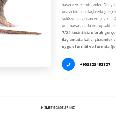
haşere ve kemirgenleri Dünya S
onaylı biosidal ilaçlarıyla gerç
solüsyonlar; insan ve çevre sağ
bozmayan, suda ve toprakta k
7/24 kesintisiz olarak gerç
ilaçlamada kalıcı çözümler
uygun formül ve formda (jel,
+905325492827
HİZMET BÖLGELERİMİZ