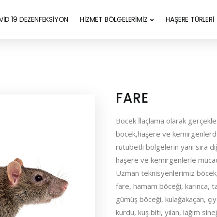
İD 19 DEZENFEKSİYON
HİZMET BÖLGELERİMİZ
HAŞERE TÜRLERİ
FARE
Böcek İlaçlama olarak gerçekleşt
böcek,haşere ve kemirgenlerden 
rutubetli bölgelerin yanı sıra d
haşere ve kemirgenlerle mücad
Uzman teknisyenlerimiz böcek,
fare, hamam böceği, karınca, ta
gümüş böceği, kulağakaçan, çıy
kurdu, kuş biti, yılan, lağım sin