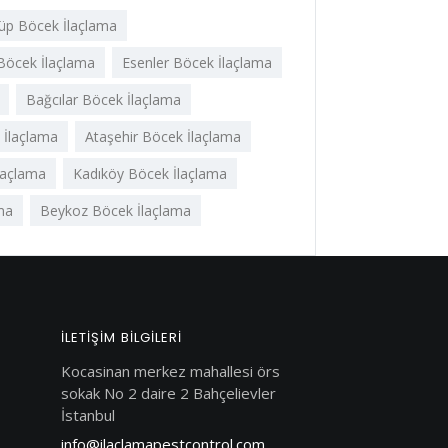
üp Böcek İlaçlama
Böcek İlaçlama
Esenler Böcek İlaçlama
Bağcılar Böcek İlaçlama
 İlaçlama
Ataşehir Böcek İlaçlama
laçlama
Kadıköy Böcek İlaçlama
ma
Beykoz Böcek İlaçlama
İLETIŞIM BILGILERI
Kocasinan merkez mahallesi örs
sokak No 2 daire 2 Bahçelievler
İstanbul
info@ilaclamapestcontrol.com